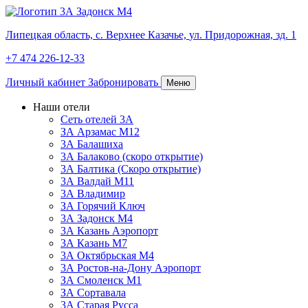
Липецкая область,
с. Верхнее Казачье,
ул. Придорожная, зд. 1
+7 474 226-12-33
Личный кабинет
Забронировать
Меню
Наши отели
Сеть отелей 3А
ЗА Арзамас М12
3А Балашиха
3А Балаково (скоро открытие)
3А Балтика (Скоро открытие)
3А Валдай М11
3А Владимир
ЗА Горячий Ключ
3А Задонск М4
3А Казань Аэропорт
3А Казань M7
3А Октябрьская М4
3А Ростов-на-Дону Аэропорт
ЗА Смоленск М1
ЗА Сортавала
3А Старая Русса