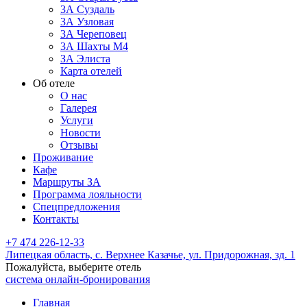
3А Суздаль
3А Узловая
3А Череповец
3А Шахты М4
ЗА Элиста
Карта отелей
Об отеле
О нас
Галерея
Услуги
Новости
Отзывы
Проживание
Кафе
Маршруты ЗА
Программа лояльности
Спецпредложения
Контакты
+7 474 226-12-33
Липецкая область,
с. Верхнее Казачье,
ул. Придорожная, зд. 1
Пожалуйста, выберите отель
система онлайн-бронирования
Главная