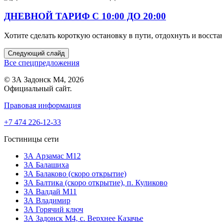
ДНЕВНОЙ ТАРИФ С 10:00 ДО 20:00
Хотите сделать короткую остановку в пути, отдохнуть и восст
Следующий слайд
Все спецпредложения
© 3А Задонск М4, 2026
Официальный сайт.
Правовая информация
+7 474 226-12-33
Гостиницы сети
3А Арзамас М12
3А Балашиха
3А Балаково (скоро открытие)
ЗА Балтика (скоро открытие),
п. Куликово
ЗА Валдай M11
ЗА Владимир
3А Горячий ключ
3А Задонск М4,
с. Верхнее Казачье