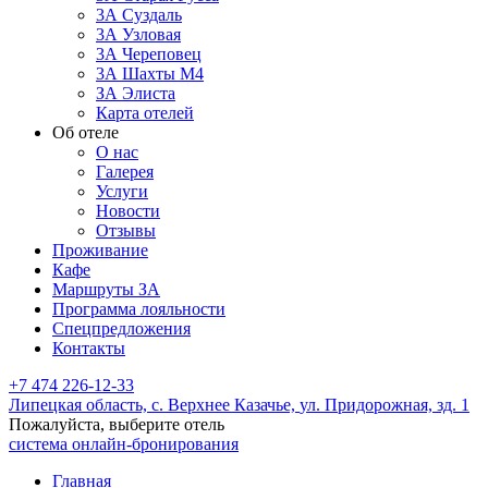
3А Суздаль
3А Узловая
3А Череповец
3А Шахты М4
ЗА Элиста
Карта отелей
Об отеле
О нас
Галерея
Услуги
Новости
Отзывы
Проживание
Кафе
Маршруты ЗА
Программа лояльности
Спецпредложения
Контакты
+7 474 226-12-33
Липецкая область,
с. Верхнее Казачье,
ул. Придорожная, зд. 1
Пожалуйста, выберите отель
система онлайн-бронирования
Главная