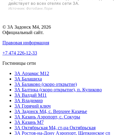
действует во всех отелях сети 3А.
Источник: Фотобанк Лори
© 3А Задонск М4, 2026
Официальный сайт.
Правовая информация
+7 474 226-12-33
Гостиницы сети
3А Арзамас М12
3А Балашиха
3А Балаково (скоро открытие)
ЗА Балтика (скоро открытие),
п. Куликово
ЗА Валдай M11
ЗА Владимир
3А Горячий ключ
3А Задонск М4,
с. Верхнее Казачье
3А Казань Аэропорт,
с. Сокуры
3А Казань М7
3А Октябрьская М4,
ст-ца Октябрьская
3А Ростов-на-Дону Аэропорт,
Щепкинское сп