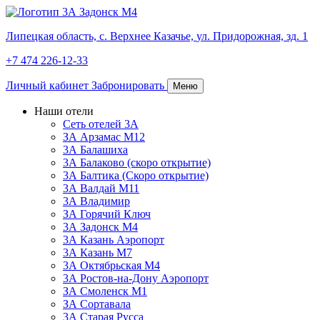
Липецкая область,
с. Верхнее Казачье,
ул. Придорожная, зд. 1
+7 474 226-12-33
Личный кабинет
Забронировать
Меню
Наши отели
Сеть отелей 3А
ЗА Арзамас М12
3А Балашиха
3А Балаково (скоро открытие)
3А Балтика (Скоро открытие)
3А Валдай М11
3А Владимир
ЗА Горячий Ключ
3А Задонск М4
3А Казань Аэропорт
3А Казань M7
3А Октябрьская М4
3А Ростов-на-Дону Аэропорт
ЗА Смоленск М1
ЗА Сортавала
3А Старая Русса