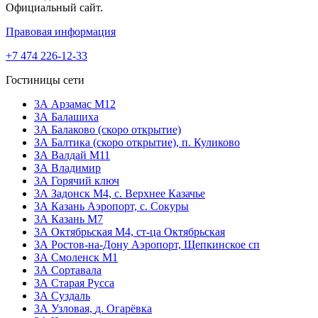
Официальный сайт.
Правовая информация
+7 474 226-12-33
Гостиницы сети
3А Арзамас М12
3А Балашиха
3А Балаково (скоро открытие)
ЗА Балтика (скоро открытие),
п. Куликово
ЗА Валдай M11
ЗА Владимир
3А Горячий ключ
3А Задонск М4,
с. Верхнее Казачье
3А Казань Аэропорт,
с. Сокуры
3А Казань М7
3А Октябрьская М4,
ст-ца Октябрьская
3А Ростов-на-Дону Аэропорт,
Щепкинское сп
ЗА Смоленск М1
3А Сортавала
3А Старая Русса
3А Суздаль
3А Узловая,
д. Огарёвка