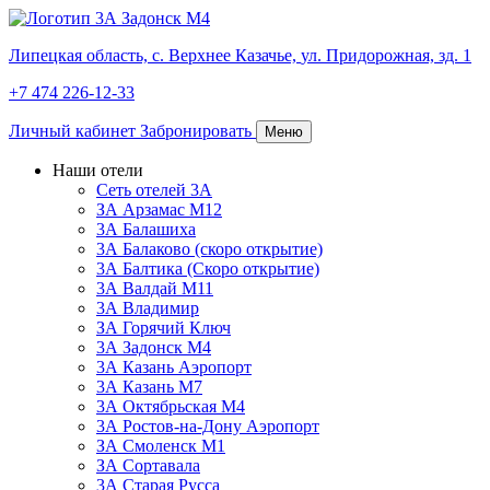
Липецкая область,
с. Верхнее Казачье,
ул. Придорожная, зд. 1
+7 474 226-12-33
Личный кабинет
Забронировать
Меню
Наши отели
Сеть отелей 3А
ЗА Арзамас М12
3А Балашиха
3А Балаково (скоро открытие)
3А Балтика (Скоро открытие)
3А Валдай М11
3А Владимир
ЗА Горячий Ключ
3А Задонск М4
3А Казань Аэропорт
3А Казань M7
3А Октябрьская М4
3А Ростов-на-Дону Аэропорт
ЗА Смоленск М1
ЗА Сортавала
3А Старая Русса