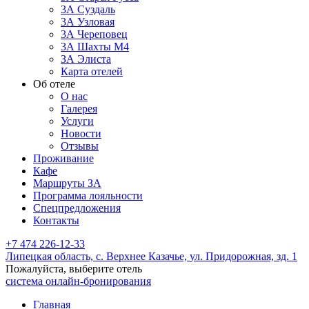
3А Суздаль
3А Узловая
3А Череповец
3А Шахты М4
ЗА Элиста
Карта отелей
Об отеле
О нас
Галерея
Услуги
Новости
Отзывы
Проживание
Кафе
Маршруты ЗА
Программа лояльности
Спецпредложения
Контакты
+7 474 226-12-33
Липецкая область,
с. Верхнее Казачье,
ул. Придорожная, зд. 1
Пожалуйста, выберите отель
система онлайн-бронирования
Главная